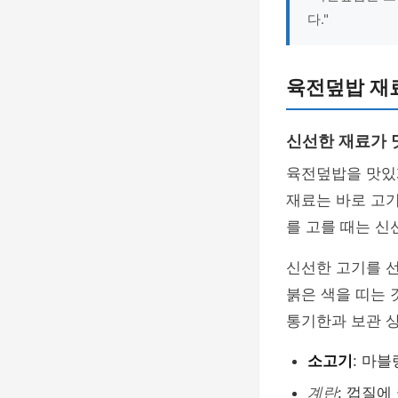
다."
육전덮밥 재
신선한 재료가 
육전덮밥을 맛있
재료는 바로 고기
를 고를 때는 신
신선한 고기를 
붉은 색을 띠는 
통기한과 보관 
소고기
: 마
계란
: 껍질에