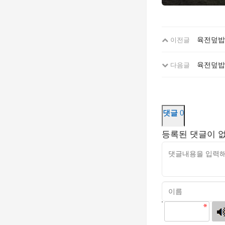
육전덮밥
이전글
육전덮밥의
다음글
댓글
0
등록된 댓글이 
고침