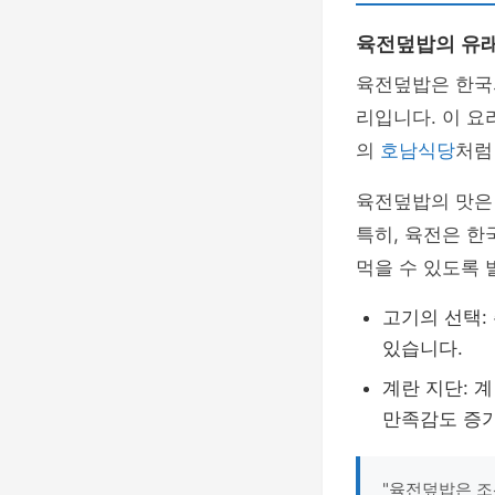
육전덮밥의 유
육전덮밥은 한국의
리입니다. 이 요
의
호남식당
처럼
육전덮밥의 맛은
특히, 육전은 한
먹을 수 있도록 
고기의 선택:
있습니다.
계란 지단: 
만족감도 증
"육전덮밥은 조