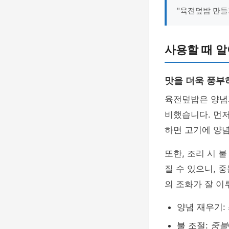
"육전덮밥 만들
사용할 때 알
맛을 더욱 풍부
육전덮밥은 양념과
비했습니다. 먼저
하면 고기에 양념
또한, 조리 시 
질 수 있으니, 
의 조화가 잘 
양념 재우기:
불 조절:
중불