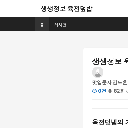
생생정보 육전덮밥
홈
게시판
생생정보 육
맛입문자 김도훈
0건
82회
육전덮밥의 