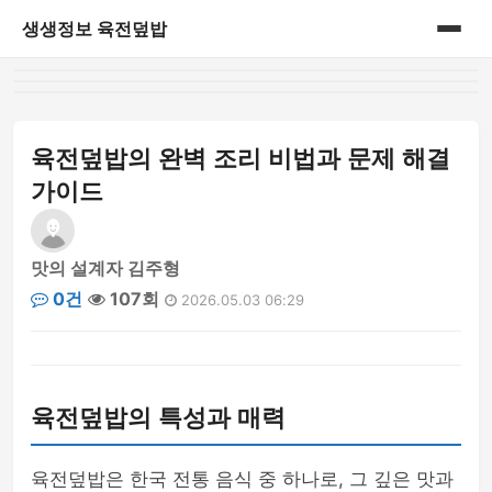
생생정보 육전덮밥
홈
게시판
육전덮밥의 완벽 조리 비법과 문제 해결
가이드
맛의 설계자 김주형
0건
107회
2026.05.03 06:29
육전덮밥의 특성과 매력
육전덮밥은 한국 전통 음식 중 하나로, 그 깊은 맛과