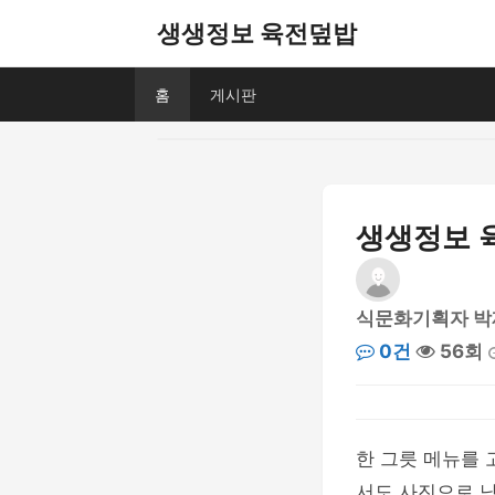
생생정보 육전덮밥
홈
게시판
생생정보 육
식문화기획자 박
0건
56회
한 그릇 메뉴를 
서도 사진으로 남