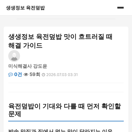
생생정보 육전덮밥
홈
생생정보 육전덮밥 맛이 흐트러질 때
게시판
해결 가이드
미식해결사 강도윤
0건
59회
2026.07.03 03:31
육전덮밥이 기대와 다를 때 먼저 확인할
문제
방송 맛집과 집에서 먹는 맛이 달라지는 이유