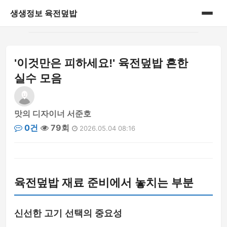
생생정보 육전덮밥
홈
'이것만은 피하세요!' 육전덮밥 흔한
게시판
실수 모음
맛의 디자이너 서준호
0건
79회
2026.05.04 08:16
육전덮밥 재료 준비에서 놓치는 부분
신선한 고기 선택의 중요성