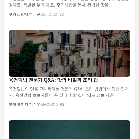
원재료, 특별한 부가 재료, 주의사항을 통해 완벽한 맛을...
맛의 조향사 한서진
05-10
조회 80
육전덮밥 전문가 Q&A: 맛의 비밀과 조리 팁
육전덮밥의 맛을 극대화하는 전문가 Q&A. 조리 방법에서 양념 팁까
지, 육전덮밥 초보자들이 꼭 알아야 할 깊이 있는 정보 제공.
맛의 조언자 정승우
05-09
조회 63