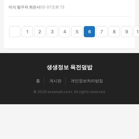
미식 탐구자 최은서
05-07
조회 73
음
맨끝
1
2
3
4
5
6
7
8
9
1
생생정보 육전덮밥
홈
게시판
개인정보처리방침
© 2026 essamall.co.kr. All rights reserved.