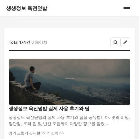
생생정보 육전덮밥
홈
게시판
Total 174건
6 페이지
생생정보 육전덮밥 실제 사용 후기와 팁
생생정보 육전덮밥의 실제 사용 후기와 팁을 공유합니다. 맛의 비밀,
장단점, 조리 팁 및 반찬 조합까지 다양한 정보를 담았...
맛의 모험가 김재현
05-21
조회 66