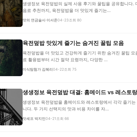
생생정보 육전덮밥의 실제 사용 후기와 꿀팁을 공유합니다. 
음료 추천까지, 육전덮밥을 더 맛있게 즐기는...
맛의 연금술사 이서준
04-23
조회 80
육전덮밥 맛있게 즐기는 숨겨진 꿀팁 모음
육전덮밥을 더 맛있고 건강하게 즐기기 위한 숨겨진 꿀팁 모
료 활용법부터 시간 절약 요령까지, 다양한 ...
미식탐험가 김혜리
04-22
조회 75
생생정보 육전덮밥 대결: 홈메이드 vs 레스토
생생정보 육전덮밥을 홈메이드와 레스토랑에서 각각 즐기는 
니다. 두 가지 선택지의 맛과 비용 차이를 자...
맛셰프 박지민
04-21
조회 66