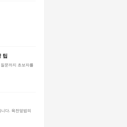
 팁
는 질문까지 초보자를
봅니다. 육전덮밥의