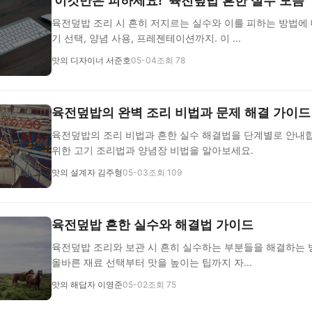
'이것만은 피하세요!' 육전덮밥 흔한 실수 모음
육전덮밥 조리 시 흔히 저지르는 실수와 이를 피하는 방법에 
기 선택, 양념 사용, 프레젠테이션까지. 이 ...
맛의 디자이너 서준호
05-04
조회 78
육전덮밥의 완벽 조리 비법과 문제 해결 가이드
육전덮밥의 조리 비법과 흔한 실수 해결법을 단계별로 안내합
위한 고기 조리법과 양념장 비법을 알아보세요.
맛의 설계자 김주형
05-03
조회 109
육전덮밥 흔한 실수와 해결법 가이드
육전덮밥 조리와 보관 시 흔히 실수하는 부분들을 해결하는 
올바른 재료 선택부터 맛을 높이는 팁까지 자...
맛의 해답자 이영준
05-02
조회 75