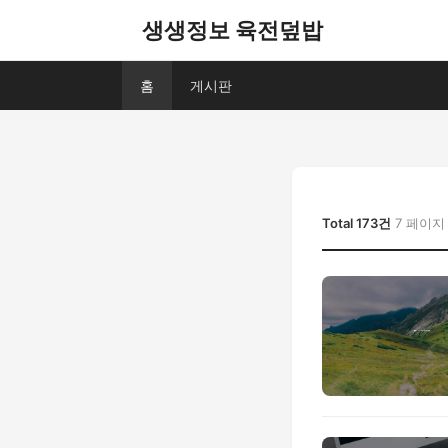
생생정보 육전덮밥
홈
게시판
Total 173건
7 페이지