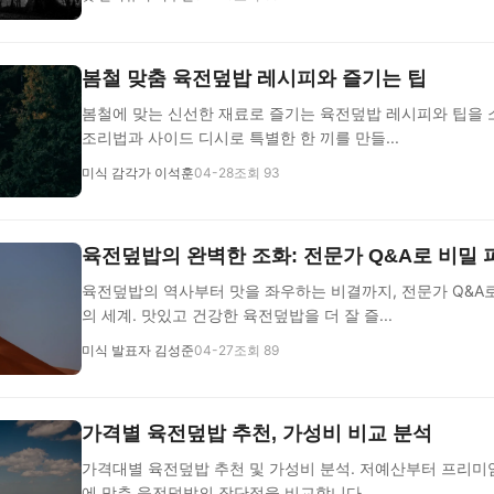
봄철 맞춤 육전덮밥 레시피와 즐기는 팁
봄철에 맞는 신선한 재료로 즐기는 육전덮밥 레시피와 팁을 
조리법과 사이드 디시로 특별한 한 끼를 만들...
미식 감각가 이석훈
04-28
조회 93
육전덮밥의 완벽한 조화: 전문가 Q&A로 비밀
육전덮밥의 역사부터 맛을 좌우하는 비결까지, 전문가 Q&A
의 세계. 맛있고 건강한 육전덮밥을 더 잘 즐...
미식 발표자 김성준
04-27
조회 89
가격별 육전덮밥 추천, 가성비 비교 분석
가격대별 육전덮밥 추천 및 가성비 분석. 저예산부터 프리미
에 맞춘 육전덮밥의 장단점을 비교합니다.