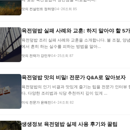
맛의 컨설턴트 정하영
04-26
조회 85
육전덮밥 실패 사례와 교훈: 하지 말아야 할 5
육전덮밥 조리 실패 사례와 교훈을 소개합니다. 불 조절, 양념
에서 흔히 하는 실수를 피하는 방법을 알아...
맛의 전략가 강민우
04-25
조회 87
육전덮밥 맛의 비밀! 전문가 Q&A로 알아보자
육전덮밥의 인기 비결과 맛있게 즐기는 팁을 전문가 인터뷰
다. 다양한 조리법과 식당 추천까지 깊이 있게 ...
미식 전문가 윤해진
04-24
조회 82
생생정보 육전덮밥 실제 사용 후기와 꿀팁