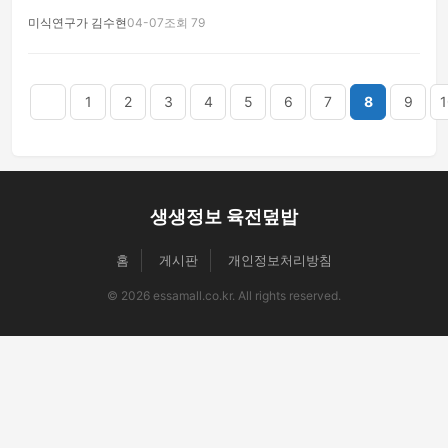
미식연구가 김수현
04-07
조회 79
음
맨끝
1
2
3
4
5
6
7
8
9
1
생생정보 육전덮밥
홈
게시판
개인정보처리방침
© 2026 essamall.co.kr. All rights reserved.