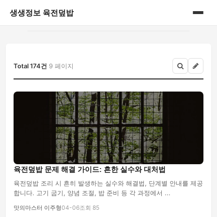
생생정보 육전덮밥
홈
게시판
Total 174건
9 페이지
육전덮밥 문제 해결 가이드: 흔한 실수와 대처법
육전덮밥 조리 시 흔히 발생하는 실수와 해결법, 단계별 안내를 제공
합니다. 고기 굽기, 양념 조절, 밥 준비 등 각 과정에서 ...
맛의마스터 이주형
04-06
조회 85