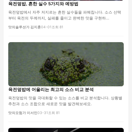
육전덮밥, 흔한 실수 5가지와 예방법
육전덮밥에서 자주 저지르는 흔한 실수들을 파헤칩니다. 소스 선택
부터 육전의 두께까지, 실패를 줄이고 완벽한 맛을 구현하...
맛의솔루션가 김지훈
04-01
조회 81
육전덮밥에 어울리는 최고의 소스 비교 분석
육전덮밥의 맛을 극대화할 수 있는 소스를 비교 분석합니다. 상황별
추천과 소스 조합으로 새로운 맛을 발견해보세요.
맛의모험가 이서민
03-31
조회 81