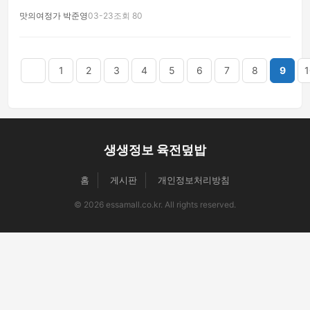
맛의여정가 박준영
03-23
조회 80
음
맨끝
1
2
3
4
5
6
7
8
9
1
생생정보 육전덮밥
홈
게시판
개인정보처리방침
© 2026 essamall.co.kr. All rights reserved.