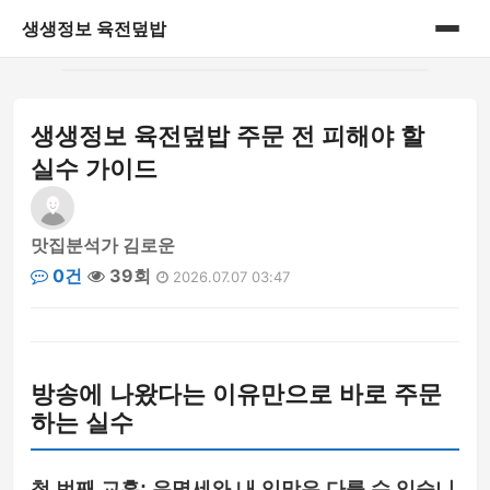
생생정보 육전덮밥
홈
생생정보 육전덮밥 주문 전 피해야 할
게시판
실수 가이드
맛집분석가 김로운
0건
39회
2026.07.07 03:47
방송에 나왔다는 이유만으로 바로 주문
하는 실수
첫 번째 교훈: 유명세와 내 입맛은 다를 수 있습니