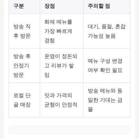
구분
장점
주의할 점
화제 메뉴를
방송 직
대기, 품절, 혼잡
가장 빠르게
후 방문
가능성 높음
경험
방송 후
운영이 정돈되
메뉴 구성 변경
안정기
고 리뷰가 쌓
여부 확인 필요
방문
임
방송 메뉴와 동
로컬 단
맛과 가격의
일한 기대는 금
골 매장
균형이 안정적
물